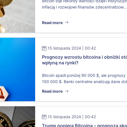
Bitcoin bije rekordy wartości dzięki instytuc
inflacją i rozwojowi finansów zdecentralizow...
Read more
15 listopada 2024 | 00:42
Prognozy wzrostu bitcoina i obniżki s
wpłyną na rynki?
Bitcoin spadł poniżej 90 000 $, ale prognoz
100 000 $. Banki centralne analizują dane dot
Read more
15 listopada 2024 | 00:42
Trump popiera Bitcoina – prognoza s