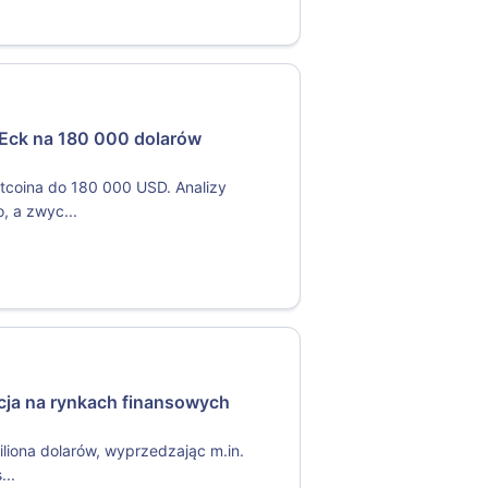
nEck na 180 000 dolarów
itcoina do 180 000 USD. Analizy
, a zwyc...
ucja na rynkach finansowych
iliona dolarów, wyprzedzając m.in.
...