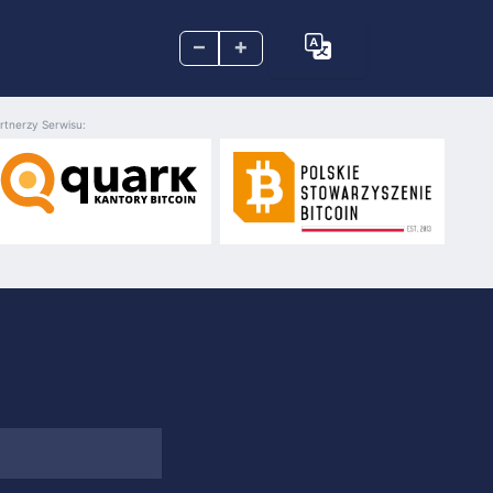
–
+
rtnerzy Serwisu: