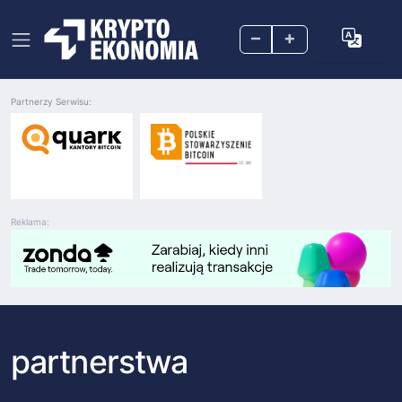
–
+
Partnerzy Serwisu:
Reklama:
partnerstwa