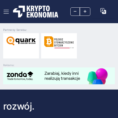
–
+
Partnerzy Serwisu:
Reklama:
rozwój.