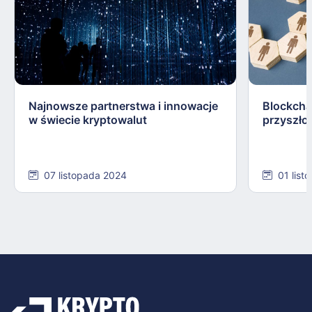
Najnowsze partnerstwa i innowacje
Blockchai
w świecie kryptowalut
przyszłoś
07 listopada 2024
01 list